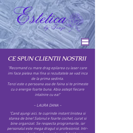
CE SPUN CLIENTII NOSTRII
"Recomand cu mare drag epilarea cu laser care
imi face pielea mai fina si rezultatele se vad inca
de la prima sedinta.
Tenzi este o persoana asa de faina si te primeste
cu o energie foarte buna. Abia astept fiecare
intalnire cu ea!"
~ LAURA DANA ~
"
Cand ajungi aici, te cuprinde instant linistea si
starea de bine! Salonul e foarte cochet, curat si
bine organizat. Se respecta programarile, iar
personalul este mega dragut si profesionist.
Intr-