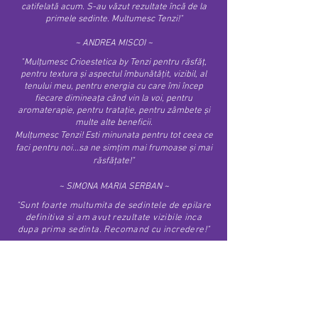
catifelată acum. S-au văzut rezultate încă de la
primele sedinte. Multumesc Tenzi!"
~ ANDREA MISCOI ~
"
Mulțumesc Crioestetica by Tenzi pentru răsfăț,
pentru textura și aspectul îmbunătățit, vizibil, al
tenului meu, pentru energia cu care îmi încep
fiecare dimineața când vin la voi, pentru
aromaterapie, pentru tratație, pentru zâmbete și
multe alte beneficii.
Mulțumesc Tenzi!
Esti minunata pentru tot ceea ce
faci pentru noi...sa ne simțim mai frumoase și mai
răsfățate!"
~ SIMONA MARIA SERBAN ~
"Sunt foarte multumita de sedintele de epilare
definitiva si am avut rezultate vizibile inca
dupa prima sedinta. Recomand cu incredere!"
~ IULIA IOSIF ~
"Best experience! Recomand cu drag!"
~ KRISS LUP ~
"
Un loc magic! Tenzi e speciala, iar procedurile