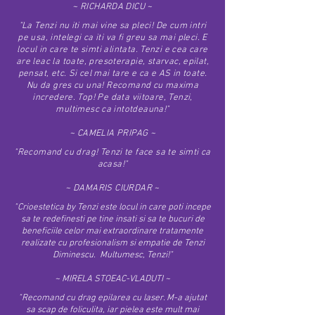
~ RICHARDA DICU ~
"La Tenzi nu iti mai vine sa pleci! De cum intri
pe usa, intelegi ca iti va fi greu sa mai pleci. E
locul in care te simti alintata. Tenzi e cea care
are leac la toate, presoterapie, starvac, epilat,
pensat, etc. Si cel mai tare e ca e AS in toate.
Nu da gres cu una! Recomand cu maxima
incredere. Top! Pe data viitoare, Tenzi,
multimesc ca intotdeauna!"
~ CAMELIA PRIPAG ~
"Recomand cu drag! Tenzi te face sa te simti ca
acasa!"
~ DAMARIS CIURDAR ~
"
Crioestetica by Tenzi
este locul in care poti incepe
sa te redefinesti pe tine insati si sa te bucuri de
beneficiile celor mai extraordinare tratamente
realizate cu profesionalism si empatie de
Tenzi
Diminescu
.
Multumesc, Tenzi!"
~ MIRELA STOEAC-VLADUTI ~
"
Recomand cu drag epilarea cu laser. M-a ajutat
sa scap de foliculita, iar pielea este mult mai