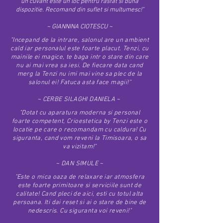
un cuvant este un loc pentru rasfat si buna
dispozitie. Recomand din suflet si multumesc!"
~ GIANNINA CIOTESCU ~
"Incepand de la intrare, salonul are un ambient
cald iar personalul este foarte placut. Tenzi, cu
mainile ei magice, te baga intr o stare din care
nu ai mai vrea sa iesi. De fiecare data cand
merg la Tenzi nu imi mai vine sa plec de la
salonul ei! Fatuca asta face magii!"
~
CERBE SILAGHI DANIELA ~
"Dotat cu aparatura moderna si personal
foarte competent, Crioestetica by Tenzi este o
locatie pe care o recomandam cu caldura! Cu
siguranta, cand vom reveni la Timisoara, o sa
va vizitam!"
~ DAN SIMULE ~
"Este o mica oaza de relaxare iar atmosfera
este foarte primitoare si serviciile sunt de
calitate! Cand pleci de aici, esti cu totul alta
persoana. Iti dai reset si ai o stare de bine de
nedescris. Cu siguranta voi reveni!"