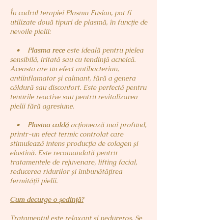
În cadrul terapiei Plasma Fusion, pot fi
utilizate două tipuri de plasmă, în funcție de
nevoile pielii:
•
Plasma rece
este ideală pentru pielea
sensibilă, iritată sau cu tendință acneică.
Aceasta are un efect antibacterian,
antiinflamator și calmant, fără a genera
căldură sau disconfort. Este perfectă pentru
tenurile reactive sau pentru revitalizarea
pielii fără agresiune.
•
Plasma caldă
acționează mai profund,
printr-un efect termic controlat care
stimulează intens producția de colagen și
elastină. Este recomandată pentru
tratamentele de rejuvenare, lifting facial,
reducerea ridurilor și îmbunătățirea
fermității pielii.
Cum decurge o ședință?
Tratamentul este relaxant și nedureros. Se