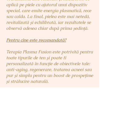
aplică pe piele cu ajutorul unui dispozitiv
special, care emite energia plasmatică, rece
sau calda. La final, pielea este mai netedă,
revitalizată și echilibrată, iar rezultatele se
observă adesea chiar după prima ședință.
Pentru cine este recomandată?
Terapia Plasma Fusion este potrivită pentru
toate tipurile de ten și poate fi
personalizată în funcție de obiectivele tale:
anti-aging, regenerare, tratarea acneei sau
pur și simplu pentru un boost de prospețime
și strălucire naturală.
Descoperă și tu puterea transformatoare a
plasmei și oferă-i pielii tale un tratament
inteligent, delicat și profund eficient!
PRETURI
PROGRAMARI